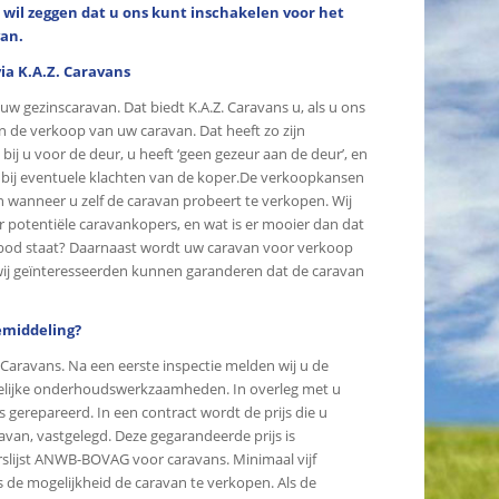
 wil zeggen dat u ons kunt inschakelen voor het
van.
ia K.A.Z. Caravans
uw gezinscaravan. Dat biedt K.A.Z. Caravans u, als u ons
an de verkoop van uw caravan. Dat heeft zo zijn
 bij u voor de deur, u heeft ‘geen gezeur aan de deur’, en
 bij eventuele klachten van de koper.De verkoopkansen
an wanneer u zelf de caravan probeert te verkopen. Wij
 potentiële caravankopers, en wat is er mooier dan dat
bod staat? Daarnaast wordt uw caravan voor verkoop
wij geïnteresseerden kunnen garanderen dat de caravan
middeling?
 Caravans. Na een eerste inspectie melden wij u de
elijke onderhoudswerkzaamheden. In overleg met u
 gerepareerd. In een contract wordt de prijs die u
avan, vastgelegd. Deze gegarandeerde prijs is
rslijst ANWB-BOVAG voor caravans. Minimaal vijf
 de mogelijkheid de caravan te verkopen. Als de