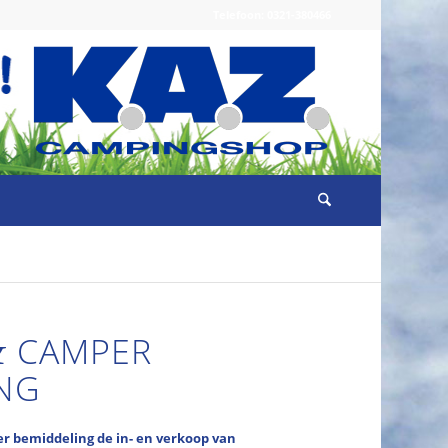
Telefoon: 0321-380466
&
CAMPER
NG
er bemiddeling de in- en verkoop van