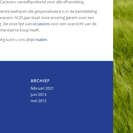
. Caravans vanzelfsprekend voor alle afhandeling.
erste bedrijven die gespecialiseerd is in de bemiddeling
ravans. Al 25 jaar staat onze ervaring garant voor een
. Zie onze lijst van
occasions
voor een overzicht van de
menteel te koop heeft.
ing kunt u ons altijd
mailen
.
ARCHIEF
februari 2021
juni 2013
mei 2013