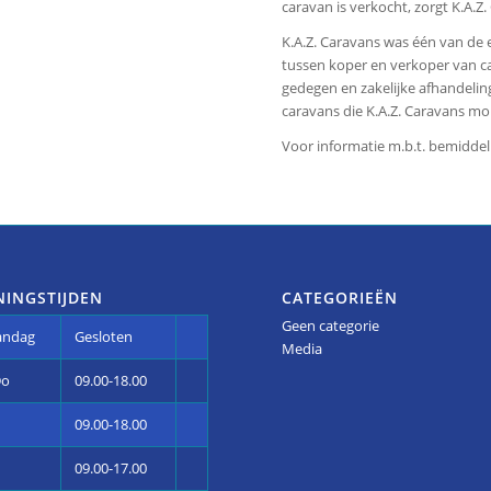
caravan is verkocht, zorgt K.A.Z
K.A.Z. Caravans was één van de e
tussen koper en verkoper van ca
gedegen en zakelijke afhandeling
caravans die K.A.Z. Caravans mo
Voor informatie m.b.t. bemiddel
NINGSTIJDEN
CATEGORIEËN
Geen categorie
andag
Gesloten
Media
Do
09.00-18.00
09.00-18.00
09.00-17.00